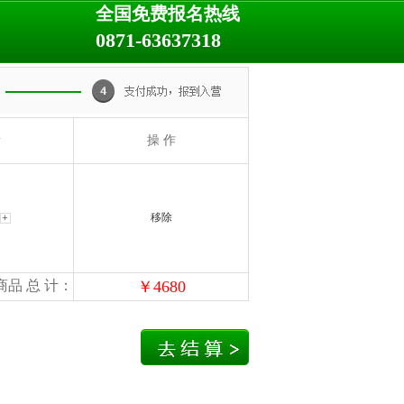
全国免费报名热线
0871-63637318
量
操 作
移除
商品 总 计：
￥
4680