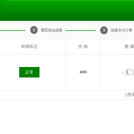
班级状态
价 格
数 
正常
4680
1
件