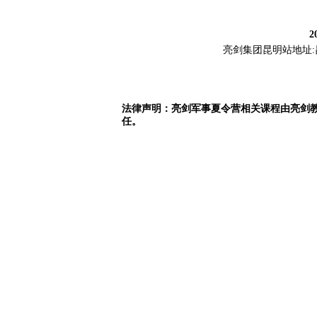
2
亮剑集团昆明站地址:昆明市
法律声明：亮剑军事夏令营相关课程由亮剑
任。