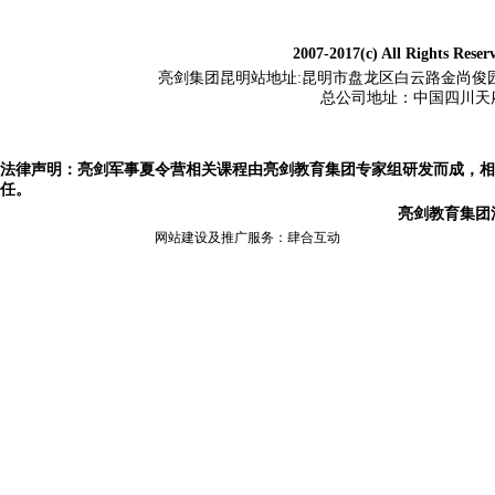
2007-2017(c) All Rights Rese
亮剑集团昆明站地址:昆明市盘龙区白云路金尚俊园2栋1503,电
总公司地址：
中国四川天
法律声明：亮剑军事夏令营相关课程由亮剑教育集团专家组研发而成，相
任。
亮剑教育集团
网站建设及推广服务：
肆合互动