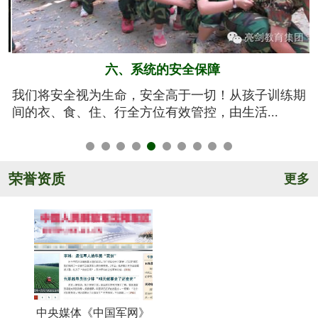
五、规范的军训基地
期
亮剑军事夏令营的训练基地训练设施设备齐全，军事
氛围浓厚，后勤保障完善，管理规范安全，纪...
荣誉资质
更多
中央媒体《中国军网》
《