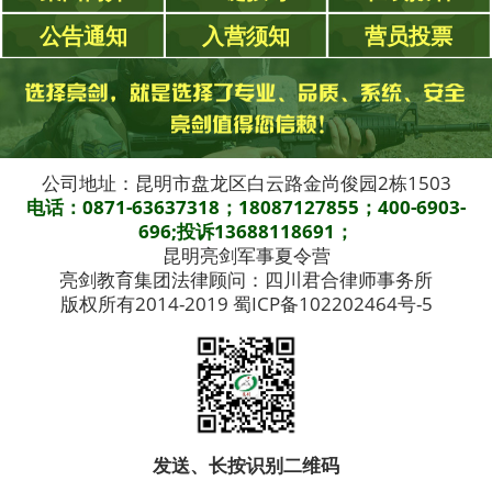
公告通知
入营须知
营员投票
公司地址：昆明市盘龙区白云路金尚俊园2栋1503
电话：0871-63637318；18087127855；400-6903-
696;投诉13688118691；
昆明亮剑军事夏令营
亮剑教育集团法律顾问：四川君合律师事务所
版权所有2014-2019 蜀ICP备102202464号-5
发送、长按识别二维码