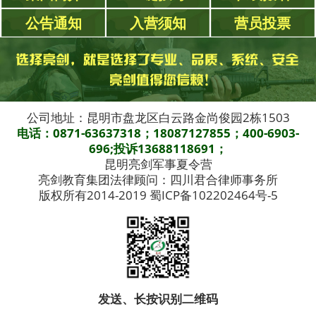
公告通知
入营须知
营员投票
公司地址：昆明市盘龙区白云路金尚俊园2栋1503
电话：0871-63637318；18087127855；400-6903-
696;投诉13688118691；
昆明亮剑军事夏令营
亮剑教育集团法律顾问：四川君合律师事务所
版权所有2014-2019 蜀ICP备102202464号-5
发送、长按识别二维码