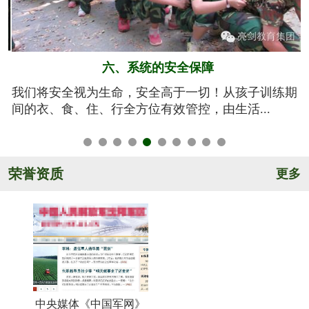
五、规范的军训基地
期
亮剑军事夏令营的训练基地训练设施设备齐全，军事
氛围浓厚，后勤保障完善，管理规范安全，纪...
荣誉资质
更多
中央媒体《中国军网》
《