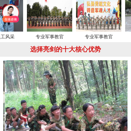
专业军事教官
专业军事教官
专业军
选择亮剑的十大核心优势