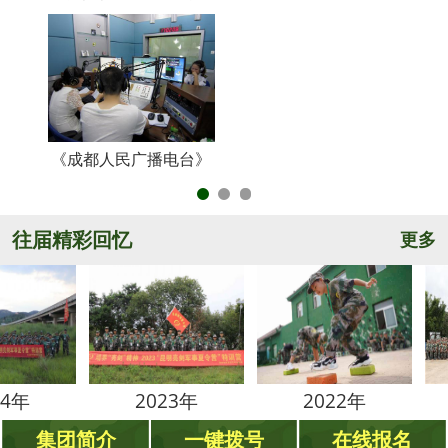
《成都人民广播电台》
央
往届精彩回忆
更多
2023年
2022年
20
集团简介
一键拨号
在线报名