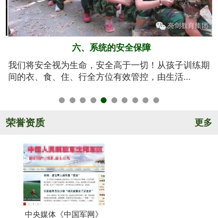
五、规范的军训基地
期
亮剑军事夏令营的训练基地训练设施设备齐全，军事
氛围浓厚，后勤保障完善，管理规范安全，纪...
荣誉资质
更多
中央媒体《中国军网》
《