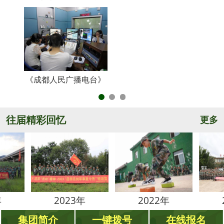
《成都人民广播电台》
央
往届精彩回忆
更多
2023年
2022年
2021
集团简介
一键拨号
在线报名