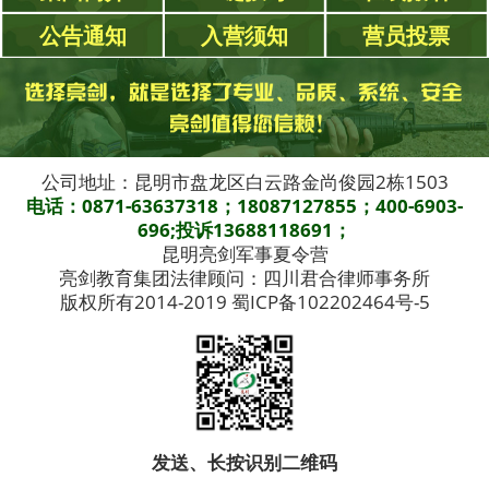
公告通知
入营须知
营员投票
公司地址：昆明市盘龙区白云路金尚俊园2栋1503
电话：0871-63637318；18087127855；400-6903-
696;投诉13688118691；
昆明亮剑军事夏令营
亮剑教育集团法律顾问：四川君合律师事务所
版权所有2014-2019 蜀ICP备102202464号-5
发送、长按识别二维码