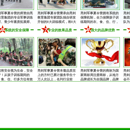
剑军事夏令营的师资由亮
亮剑军事夏令营秉承由亮剑
亮剑军事夏令营拥有系统的
亮剑
教育集团的专业军事训练
教育集团专家团队独自研发
保障机制，全力保障孩子训
集团
家、青少年素质拓展师、
开创的8大训练模式，将8大
练期间的衣、食、住、行，
队为
理健康教育专家、知名励
专业训练模式有机融为一
为孩子的训练成长提供完善
从孩
系统的安全保障
专业的效果品质
强大的品牌优势
教育专家、畅销书作者共
体，多角度、多方位提升孩
的后勤保障！
细致
组成的核心专业师资团
子的综合素质！
！
们将安全视为生命，安全
亮剑军事夏令营本着品质至
亮剑军事夏令营的商标为国
亮剑
于！从孩子训练期间的
上的方针已累计服务学生十
家商标局注册商标，从地方
亮剑
、食、住、行多方位有效
万人次以上，名列行业前
品牌成长为全国品牌，品牌
会不
控，由生活老师24小时监
茅！获得家长与学生的充分
知名度和影响力与日俱增，
诠释
，并在入营前为每一位孩
肯定和赞誉，让全国的孩子
安全、正规，值得信赖！
亿万
购买保险。
都能在不同的城市参加亮剑
军事夏令营！