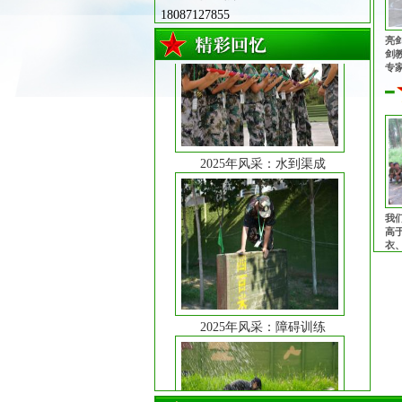
18087127855
亮
剑
专
心
志
2025年风采：水到渠成
同
队
我
高
衣
管
2025年风采：障碍训练
护
子