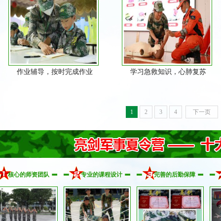
作业辅导，按时完成作业
学习急救知识，心肺复苏
1
2
3
4
下一页
核心的师资团队
专业的课程设计
完善的后勤保障