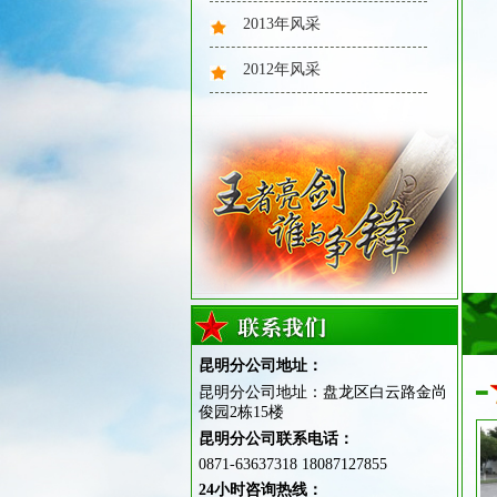
2013年风采
2025年风采：大合照
2012年风采
2025年风采：圆木意志训练
昆明分公司地址：
昆明分公司地址：盘龙区白云路金尚
俊园2栋15楼
2025年风采：敬礼
昆明分公司联系电话：
0871-63637318 18087127855
24小时咨询热线：