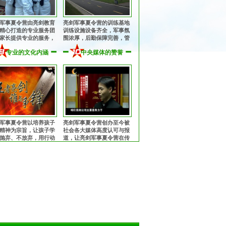
军事夏令营由亮剑教育
亮剑军事夏令营的训练基地
精心打造的专业服务团
训练设施设备齐全，军事氛
家长提供专业的服务，
围浓厚，后勤保障完善，管
子入营到离营全程提供
理规范安全，纪律作风优
专业的文化内涵
中央媒体的赞誉
、周到的服务！
良，让孩子获得持久、优良
的熏陶！
军事夏令营以培养孩子
亮剑军事夏令营创办至今被
精神为宗旨，让孩子学
社会各大媒体高度认可与报
抛弃、不放弃，用行动
道，让亮剑军事夏令营在传
中华军魂的魅力，锻造
播中华军魂的征程上更加执
中国心！
著与坚定！