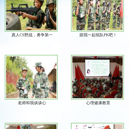
真人CS野战，勇争第一
跟我一起组队PK吧！
老师和我谈谈心
心理健康教育