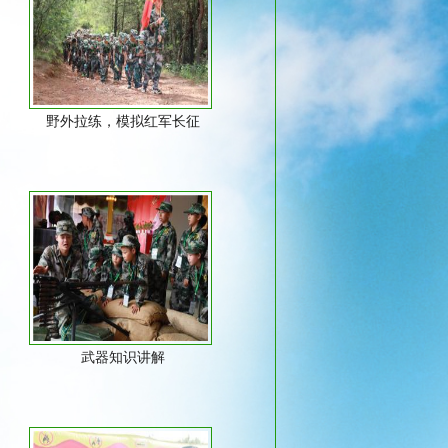
野外拉练，模拟红军长征
武器知识讲解