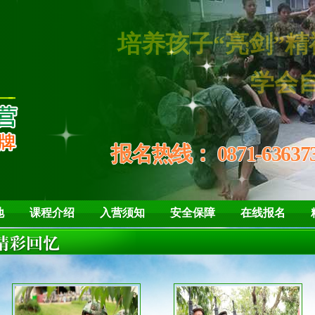
培养孩子“亮
学会自信
报名热线：
0871-63637
地
课程介绍
入营须知
安全保障
在线报名