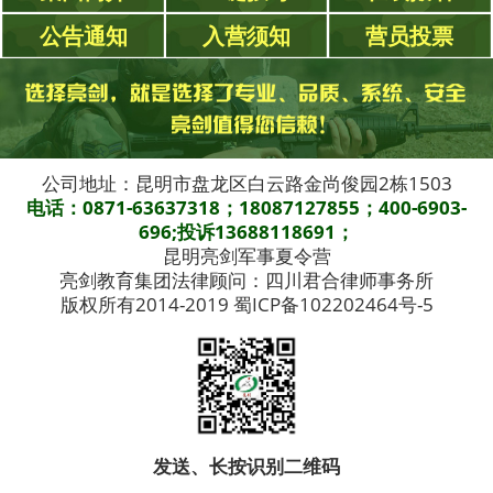
公告通知
入营须知
营员投票
公司地址：昆明市盘龙区白云路金尚俊园2栋1503
电话：0871-63637318；18087127855；400-6903-
696;投诉13688118691；
昆明亮剑军事夏令营
亮剑教育集团法律顾问：四川君合律师事务所
版权所有2014-2019 蜀ICP备102202464号-5
发送、长按识别二维码