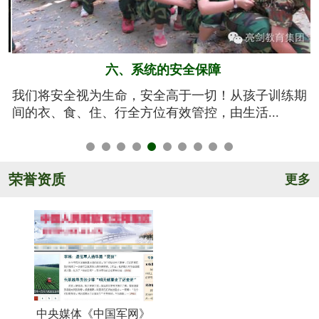
五、规范的军训基地
期
亮剑军事夏令营的训练基地训练设施设备齐全，军事
氛围浓厚，后勤保障完善，管理规范安全，纪...
荣誉资质
更多
中央媒体《中国军网》
《