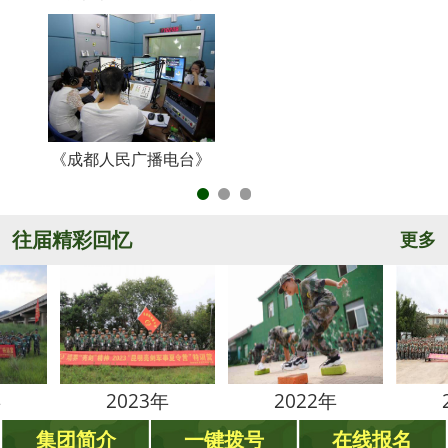
《成都人民广播电台》
央
往届精彩回忆
更多
2023年
2022年
2021年
集团简介
一键拨号
在线报名