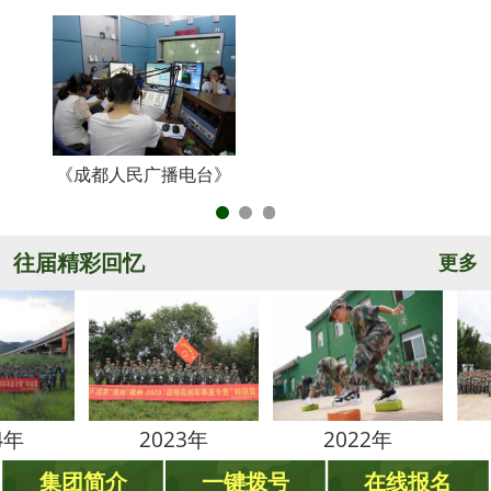
《成都人民广播电台》
央
往届精彩回忆
更多
2023年
2022年
202
集团简介
一键拨号
在线报名