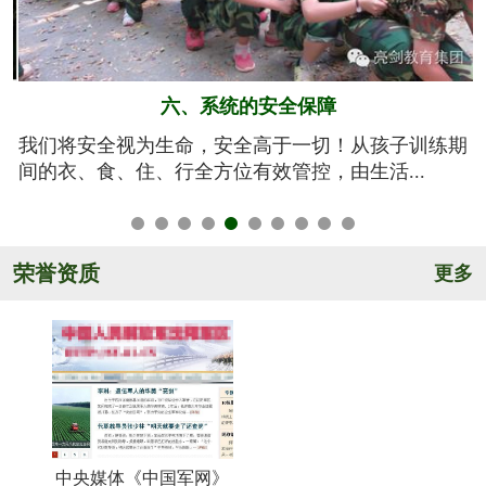
五、规范的军训基地
期
亮剑军事夏令营的训练基地训练设施设备齐全，军事
氛围浓厚，后勤保障完善，管理规范安全，纪...
荣誉资质
更多
中央媒体《中国军网》
《