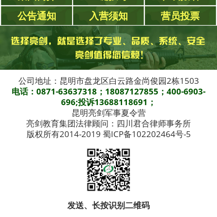
公告通知
入营须知
营员投票
公司地址：昆明市盘龙区白云路金尚俊园2栋1503
电话：0871-63637318；18087127855；400-6903-
696;投诉13688118691；
昆明亮剑军事夏令营
亮剑教育集团法律顾问：四川君合律师事务所
版权所有2014-2019 蜀ICP备102202464号-5
发送、长按识别二维码