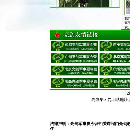
我
2025年风采：障碍训练
高
衣
管
护
子
2025年风采：魔鬼训练
2
亮剑集团昆明站地址:昆明市
法律声明：亮剑军事夏令营相关课程由亮剑
任。