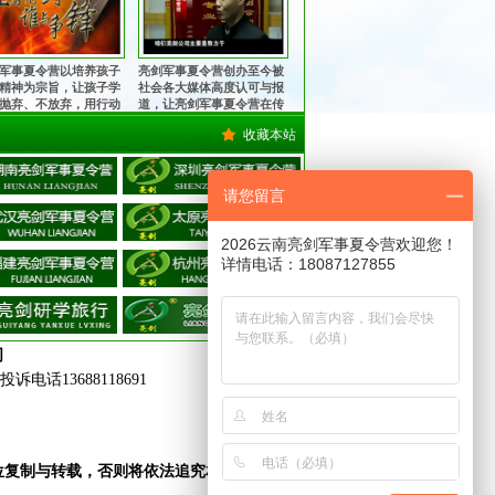
军事夏令营以培养孩子
亮剑军事夏令营创办至今被
精神为宗旨，让孩子学
社会各大媒体高度认可与报
抛弃、不放弃，用行动
道，让亮剑军事夏令营在传
中华军魂的魅力，锻造
播中华军魂的征程上更加执
收藏本站
中国心！
著与坚定！
请您留言
2026云南亮剑军事夏令营欢迎您！
详情电话：18087127855
司
诉电话13688118691
位复制与转载，
否则将依法追究相关法律责