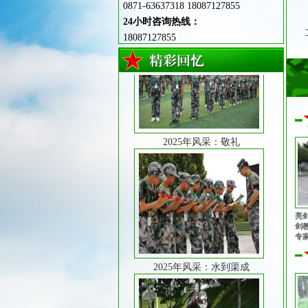
0871-63637318 18087127855
24小时咨询热线：
18087127855
2025年风采：敬礼
亮
剑
2025年风采：水到渠成
专
心
志
同
队