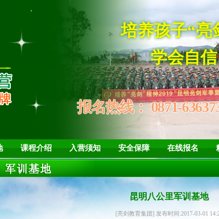
培养孩
学会自信、
报名热线：
0871-63637
地
课程介绍
入营须知
安全保障
在线报名
昆明八公里军训基地
[亮剑教育集团] 发布时间:2017-03-01 14: