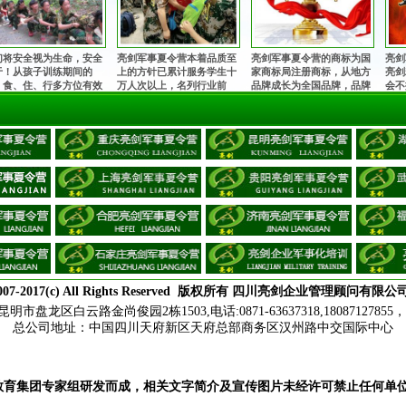
们将安全视为生命，安全
亮剑军事夏令营本着品质至
亮剑军事夏令营的商标为国
亮剑
于！从孩子训练期间的
上的方针已累计服务学生十
家商标局注册商标，从地方
亮剑
、食、住、行多方位有效
万人次以上，名列行业前
品牌成长为全国品牌，品牌
会不
控，由生活老师24小时监
茅！获得家长与学生的充分
知名度和影响力与日俱增，
诠释
，并在入营前为每一位孩
肯定和赞誉，让全国的孩子
安全、正规，值得信赖！
亿万
购买保险。
都能在不同的城市参加亮剑
军事夏令营！
007-2017(c) All Rights Reserved
版权所有
四川亮剑企业管理顾问有限公
盘龙区白云路金尚俊园2栋1503,电话:0871-63637318,18087127855，投
总公司地址：
中国四川天府新区天府总部商务区汉州路中交国际中心
教育集团专家组研发而成，相关文字简介及宣传图片未经许可禁止任何单