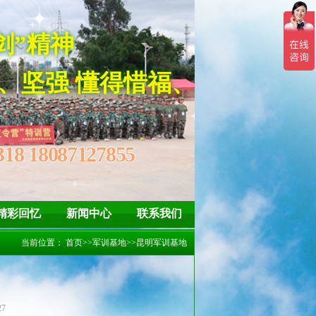
子“亮剑”精神
坚强 懂得惜福、感恩
318 18087127855
精彩回忆
新闻中心
联系我们
当前位置：
首页
>>
军训基地
>>
昆明军训基地
27