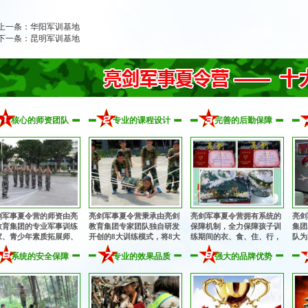
上一条：
华阳军训基地
下一条：
昆明军训基地
核心的师资团队
专业的课程设计
完善的后勤保障
剑军事夏令营的师资由亮
亮剑军事夏令营秉承由亮剑
亮剑军事夏令营拥有系统的
亮剑
教育集团的专业军事训练
教育集团专家团队独自研发
保障机制，全力保障孩子训
集团
家、青少年素质拓展师、
开创的8大训练模式，将8大
练期间的衣、食、住、行，
队为
理健康教育专家、知名励
专业训练模式有机融为一
为孩子的训练成长提供完善
从孩
系统的安全保障
专业的效果品质
强大的品牌优势
教育专家、畅销书作者共
体，多角度、多方位提升孩
的后勤保障！
细致
组成的核心专业师资团
子的综合素质！
！