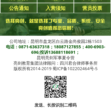
公告通知
入营须知
营员投票
公司地址：昆明市盘龙区白云路金尚俊园2栋1503
电话：0871-63637318；18087127855；400-6903-
696;投诉13688118691；
昆明亮剑军事夏令营
亮剑教育集团法律顾问：四川君合律师事务所
版权所有2014-2019 蜀ICP备102202464号-5
发送、长按识别二维码