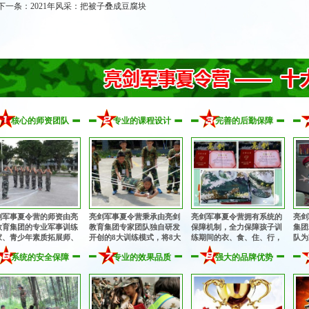
下一条：
2021年风采：把被子叠成豆腐块
核心的师资团队
专业的课程设计
完善的后勤保障
剑军事夏令营的师资由亮
亮剑军事夏令营秉承由亮剑
亮剑军事夏令营拥有系统的
亮剑
教育集团的专业军事训练
教育集团专家团队独自研发
保障机制，全力保障孩子训
集团
家、青少年素质拓展师、
开创的8大训练模式，将8大
练期间的衣、食、住、行，
队为
理健康教育专家、知名励
专业训练模式有机融为一
为孩子的训练成长提供完善
从孩
系统的安全保障
专业的效果品质
强大的品牌优势
教育专家、畅销书作者共
体，多角度、多方位提升孩
的后勤保障！
细致
组成的核心专业师资团
子的综合素质！
！