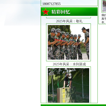
18087127855
2025年风采：敬礼
我
高
衣
管
护
子
2025年风采：水到渠成
2025年风采：障碍训练