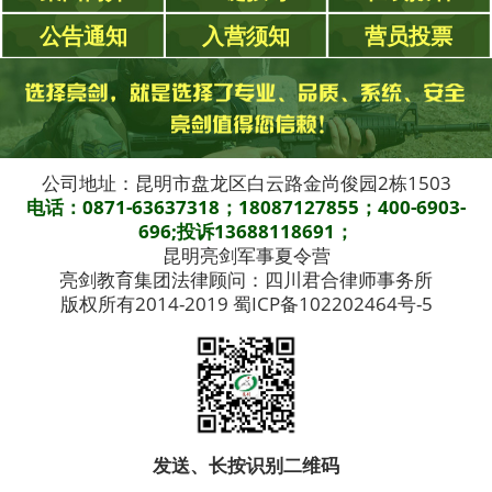
公告通知
入营须知
营员投票
公司地址：昆明市盘龙区白云路金尚俊园2栋1503
电话：0871-63637318；18087127855；400-6903-
696;投诉13688118691；
昆明亮剑军事夏令营
亮剑教育集团法律顾问：四川君合律师事务所
版权所有2014-2019 蜀ICP备102202464号-5
发送、长按识别二维码