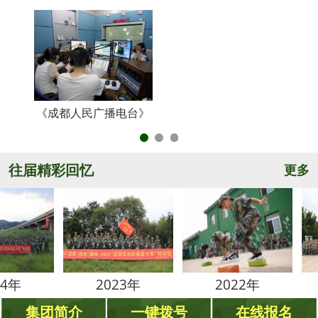
《成都人民广播电台》
央
往届精彩回忆
更多
2023年
2022年
2021
集团简介
一键拨号
在线报名