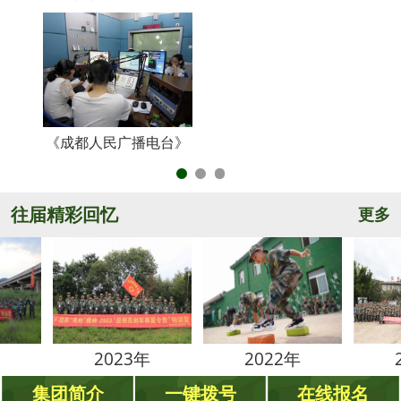
《成都人民广播电台》
央
往届精彩回忆
更多
2023年
2022年
2021
集团简介
一键拨号
在线报名