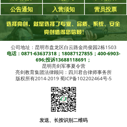
公告通知
入营须知
营员投票
公司地址：昆明市盘龙区白云路金尚俊园2栋1503
电话：0871-63637318；18087127855；400-6903-
696;投诉13688118691；
昆明亮剑军事夏令营
亮剑教育集团法律顾问：四川君合律师事务所
版权所有2014-2019 蜀ICP备102202464号-5
发送、长按识别二维码