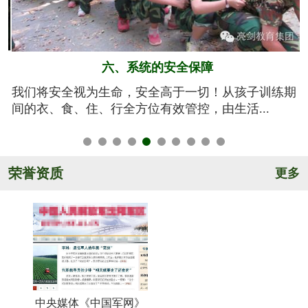
五、规范的军训基地
期
亮剑军事夏令营的训练基地训练设施设备齐全，军事
氛围浓厚，后勤保障完善，管理规范安全，纪...
荣誉资质
更多
中央媒体《中国军网》
《